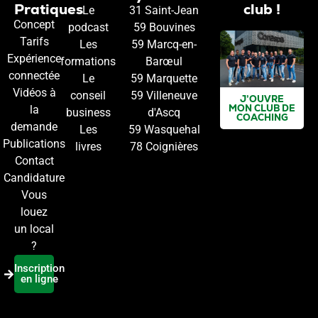
Pratiques
club !
Le
31 Saint-Jean
Concept
podcast
59 Bouvines
Tarifs
Les
59 Marcq-en-
Expérience
formations
Barœul
connectée
Le
59 Marquette
Vidéos à
conseil
59 Villeneuve
J’OUVRE
MON CLUB DE
la
business
d'Ascq
COACHING
demande
Les
59 Wasquehal
Publications
livres
78 Coignières
Contact
Candidature
Vous
louez
un local
?
Inscription
en ligne