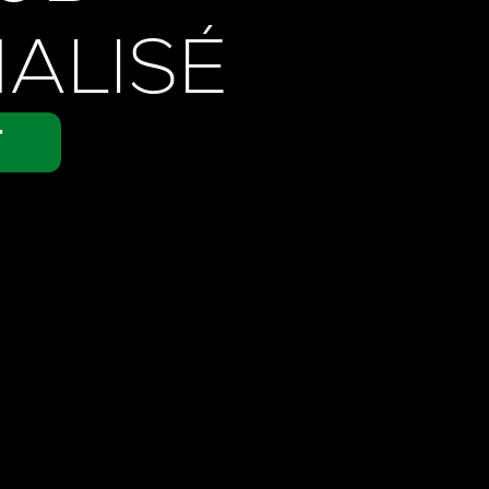
NALISÉ
T