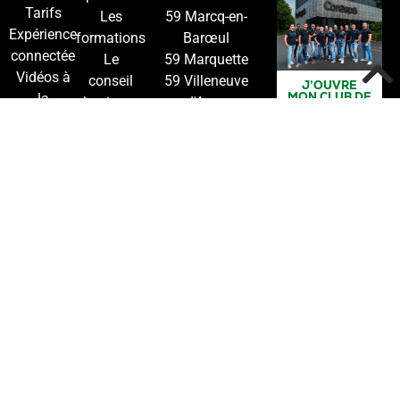
Tarifs
Les
59 Marcq-en-
Expérience
formations
Barœul
connectée
Le
59 Marquette
Vidéos à
conseil
59 Villeneuve
J’OUVRE
MON CLUB DE
la
business
d'Ascq
COACHING
demande
Les
59 Wasquehal
Publications
livres
78 Coignières
Contact
Candidature
Vous
louez
un local
?
Inscription
en ligne
Mentions légales
Charte corespa
CGV