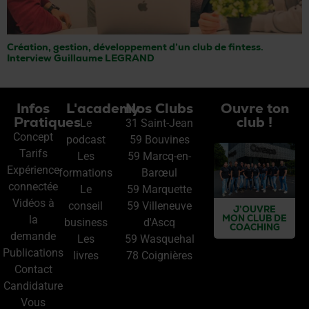
Création, gestion, développement d’un club de fintess.
Interview Guillaume LEGRAND
Infos
L'academy
Nos Clubs
Ouvre ton
Pratiques
club !
Le
31 Saint-Jean
Concept
podcast
59 Bouvines
Tarifs
Les
59 Marcq-en-
Expérience
formations
Barœul
connectée
Le
59 Marquette
Vidéos à
conseil
59 Villeneuve
J’OUVRE
MON CLUB DE
la
business
d'Ascq
COACHING
demande
Les
59 Wasquehal
Publications
livres
78 Coignières
Contact
Candidature
Vous