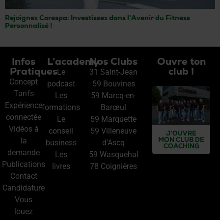
Rejoignez Corespa: Investissez dans l’Avenir du Fitness
Personnalisé !
Infos
L'academy
Nos Clubs
Ouvre ton
Pratiques
club !
Le
31 Saint-Jean
Concept
podcast
59 Bouvines
Tarifs
Les
59 Marcq-en-
Expérience
formations
Barœul
connectée
Le
59 Marquette
Vidéos à
conseil
59 Villeneuve
J’OUVRE
MON CLUB DE
la
business
d'Ascq
COACHING
demande
Les
59 Wasquehal
Publications
livres
78 Coignières
Contact
Candidature
Vous
louez