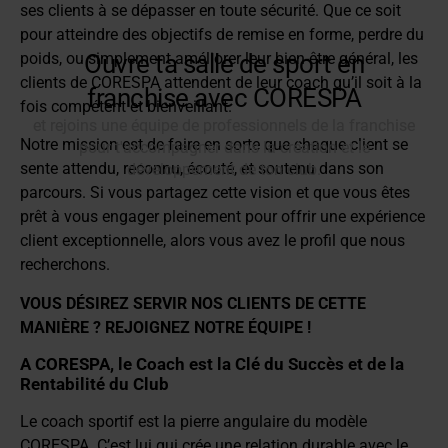
ses clients à se dépasser en toute sécurité. Que ce soit
pour atteindre des objectifs de remise en forme, perdre du
poids, ou simplement améliorer leur bien-être général, les
clients de CORESPA attendent de leur coach qu’il soit à la
fois compétent et bienveillant.
Notre mission est de faire en sorte que chaque client se
sente attendu, reconnu, écouté, et soutenu dans son
parcours. Si vous partagez cette vision et que vous êtes
prêt à vous engager pleinement pour offrir une expérience
client exceptionnelle, alors vous avez le profil que nous
recherchons.
VOUS DÉSIREZ SERVIR NOS CLIENTS DE CETTE
MANIÈRE ? REJOIGNEZ NOTRE ÉQUIPE !
A CORESPA, le Coach est la Clé du Succès et de la
Rentabilité du Club
Le coach sportif est la pierre angulaire du modèle
CORESPA. C’est lui qui crée une relation durable avec le